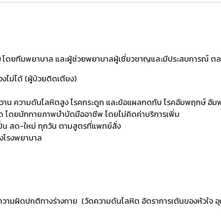
)
โดยทีมพยาบาล และผู้ช่วยพยาบาลผู้เชี่ยวชาญและมีประสบการณ์ ตลอ
องไม่ได้ (ผู้ป่วยติดเตียง)
 เบาหวาน ความดันโลหิตสูง โรคกระดูก และข้อแผลกดทับ โรคอัมพฤกษ์
ำบัด โดยนักกายภาพบำบัดมืออาชีพ โดยไม่คิดค่าบริการเพิ่ม
่น สด-ใหม่ ทุกวัน ตามสูตรที่แพทย์สั่ง
าของโรงพยาบาล
วัง ความผิดปกติทางร่างกาย (วัดความดันโลหิต อัตราการเต้นของหัวใจ 