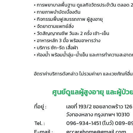
• การพยาบาลพื้นฐาน ดูแลกิจวัตรประจำวัน ตลอด 24
• กายภาพบำบัดเบื้องต้น
• กิจกรรมฟื้นฟูสมรรถภาพ ผู้สูงอายุ
• จัดยาตามแพทย์สั่ง
• วัดสัญญาณชีพ วันละ 2 ครั้ง เช้า-เย็น
• อาหารหลัก 3 มื้อ พร้อมอาหารว่าง
• บริการ ซัก-รีด เสื้อผ้า
• ห้องน้ำ พร้อมน้ำอุ่น-น้ำเย็น และการทำความสะอาด
อัตราค่าบริการดังกล่าว ไม่รวมค่ายา และเวชภัณฑ์อื่นๆ
ศูนย์ดูแลผู้สูงอายุ และผู้ป่
ที่อยู่ :
เลขที่ 193/2 ซอยลาดพร้าว 12
วังทองหลาง กรุงเทพฯ 10310
Tel. :
096-934-1451 (โบว์) 089-8
E-mail :
gccarehome@gmail.com