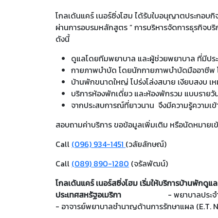
โกลเด้นแคร์ เนอร์ซิ่งโฮม ได้รับใบอนุญาตประกอบกิ
ผ่านการอบรมหลักสูตร “ การบริหารจัดการธุรกิจบริ
ดังนี้
ดูแลโดยทีมพยาบาล และผู้ช่วยพยาบาล ที่มีปร
กายภาพบำบัด โดยนักกายภาพบำบัดมืออาชีพ โด
บ้านพักขนาดใหญ่ โปร่งโล่งสบาย เงียบสงบ เหม
บริการห้องพักเดี่ยว และห้องพักรวม แบบรายวั
จากประสบการณ์ที่ยาวนาน จึงมีความรู้ความเข้า
สอบถามค่าบริการ ขอข้อมูลเพิ่มเติม หรือนัดหมายเข้
Call
(096) 934-1451
(วลัยลักษณ์)
Call
(089) 890-1280
(จรัลพัฒน์)
โกลเด้นแคร์ เนอร์สซิ่งโฮม เริ่มให้บริการบ้านพักด
ประเทศสหรัฐอเมริกา
- พยาบาลประจำโรง
- อาจารย์พยาบาลชำนาญด้านการรักษาแผล (E.T. Nu