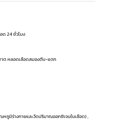
ด 24 ชั่วโมง
 อัมพาต หลอดเลือดสมองตีบ-แตก
อุณหภูมิร่างกายและวัดปริมาณออกซิเจนในเลือด) ,